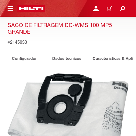
 MAIN CONTENT
ENTRAR OU REGISTAR
CARRINHO
SACO DE FILTRAGEM DD-WMS 100 MP5
GRANDE
#2145833
Configurador
Dados técnicos
Características & Apli