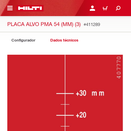
 MAIN CONTENT
ENTRAR OU REGISTAR
CARRINHO
PLACA ALVO PMA 54 (MM) (3)
#411289
Configurador
Dados técnicos