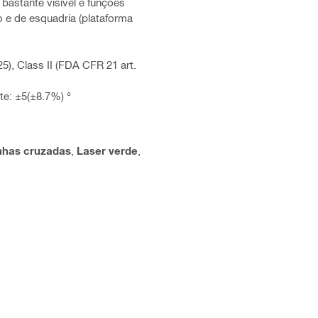
 bastante visível e funções
o e de esquadria (plataforma
5), Class II (FDA CFR 21 art.
te: ±5(±8.7%) °
inhas cruzadas
,
Laser verde
,