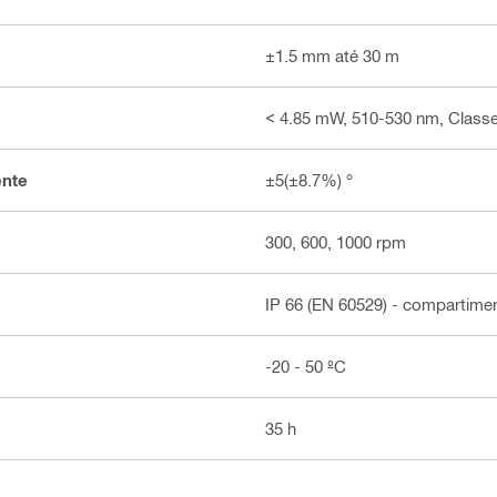
±1.5 mm até 30 m
< 4.85 mW, 510-530 nm, Classe 
ente
±5(±8.7%) °
300, 600, 1000 rpm
IP 66 (EN 60529) - compartimen
-20 - 50 ºC
35 h