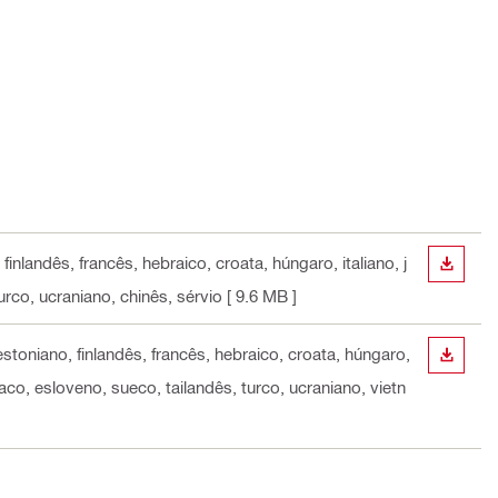
inlandês, francês, hebraico, croata, húngaro, italiano, j
DESCA
rco, ucraniano, chinês, sérvio
[ 9.6 MB ]
stoniano, finlandês, francês, hebraico, croata, húngaro,
DESCA
co, esloveno, sueco, tailandês, turco, ucraniano, vietn