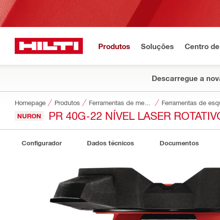
Produtos
Soluções
Centro de
Descarregue a nova
Homepage
Produtos
Ferramentas de medição e sondas
Ferramentas de esq
PR 40G-22 NÍVEL LASER ROTATI
NURON
Configurador
Dados técnicos
Documentos