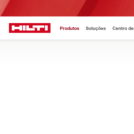
Produtos
Soluções
Centro de
Descarregue a nova
Homepage
Produtos
Ferramentas elétricas
ARTIGOS ESSENCIAIS NO ESTALEIRO