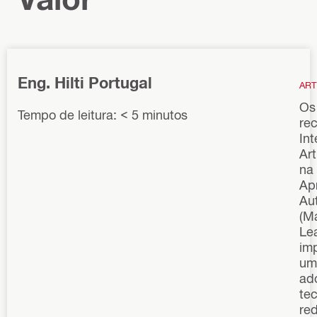
Eng. Hilti Portugal
ART
Os
Tempo de leitura: < 5 minutos
re
Int
Art
na
Ap
Au
(M
Le
im
um
ad
tec
red