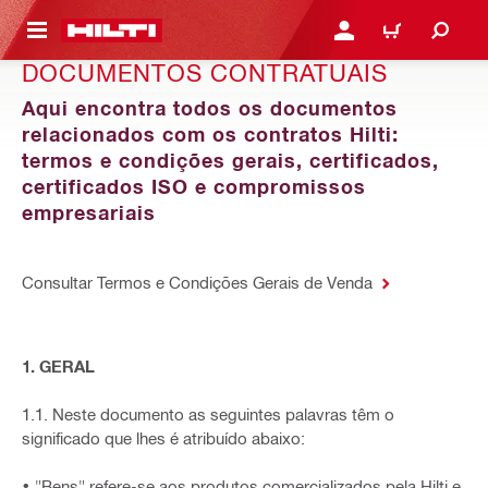
 MAIN CONTENT
ENTRAR OU REGISTAR
CARRINHO
DOCUMENTOS CONTRATUAIS
Aqui encontra todos os documentos
relacionados com os contratos Hilti:
termos e condições gerais, certificados,
certificados ISO e compromissos
empresariais
Consultar Termos e Condições Gerais de Venda
1. GERAL
1.1. Neste documento as seguintes palavras têm o
significado que lhes é atribuído abaixo:
• "Bens" refere-se aos produtos comercializados pela Hilti e