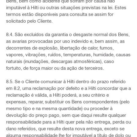
Bens, bem como acidente que sofram por causa não
imputável à Hilti ou outras situações previstas na lei. Estes
termos estão disponíveis para consulta se assim for
solicitado pelo Cliente.
8.4. São excluídos da garantia o desgaste normal dos Bens,
as avarias provocadas por uso indevido e, bem assim, as
decorrentes de explosão, libertação de calor, fumos,
vapores, vibrações, ruídos, temperaturas, humidade, causas
naturais (inundações, descargas atmosféricas), caso
fortuito, de força maior ou da ação de terceiros.
8.5. Se o Cliente comunicar à Hilti dentro do prazo referido
em 8.2, uma reclamação por defeito e a Hilti concordar que a
reclamação é válida, a Hilti poderá, a seu critério e
expensas, reparar, substituir os Bens correspondentes (pelo
mesmo tipo e na mesma quantidade) ou proceder à
devolução do preço pago, sem que daqui resulte qualquer
responsabilidade para a Hilti quer pela não entrega, perda ou
dano referidos, que resulte desta nova entrega, exceto se
alguma responsabilidade lhe for imputável a título de dolo ou