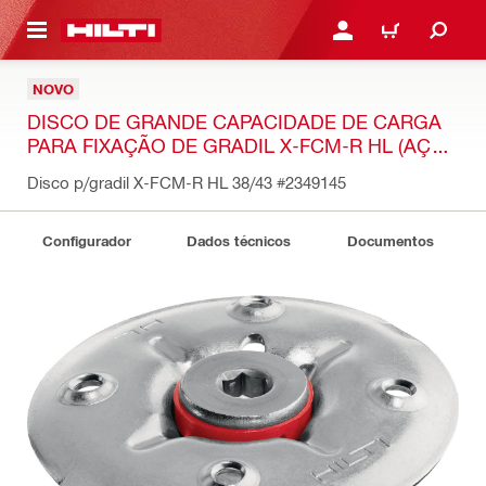
 MAIN CONTENT
ENTRAR OU REGISTAR
CARRINHO
NOVO
DISCO DE GRANDE CAPACIDADE DE CARGA
PARA FIXAÇÃO DE GRADIL X-FCM-R HL (AÇO
INOXIDÁVEL)
Disco p/gradil X-FCM-R HL 38/43
#2349145
Configurador
Dados técnicos
Documentos