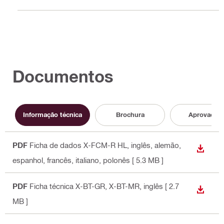
Documentos
Informação técnica
Brochura
Aprovação
PDF
Ficha de dados X-FCM-R HL
, inglês, alemão,
DESCA
espanhol, francês, italiano, polonês
[ 5.3 MB ]
PDF
Ficha técnica X-BT-GR, X-BT-MR
, inglês
[ 2.7
DESCA
MB ]