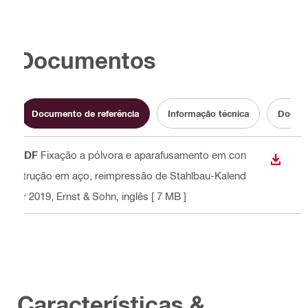
Documentos
Documento de referência
Informação técnica
Docume
PDF
Fixação a pólvora e aparafusamento em con
DESCA
strução em aço, reimpressão de Stahlbau-Kalend
er 2019, Ernst & Sohn
, inglês
[ 7 MB ]
Características &