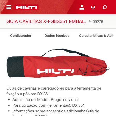
 MAIN CONTENT
ENTRAR OU REGISTAR
CARRINHO
GUIA CAVILHAS X-FG8S351 EMBAL.
#409276
Configurador
Dados técnicos
Características & Apli
Guias de cavilhas e carregadores para a ferramenta de
fixação a pólvora DX 351
Admissão do fixador: Prego individual
Para utilização com (ferramentas): DX 351
Informações sobre acessórios adicionais: Guia de