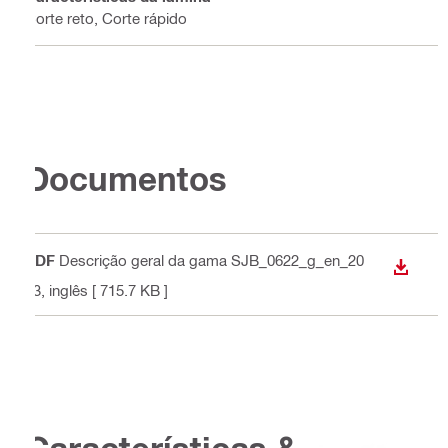
Corte reto, Corte rápido
Documentos
PDF
Descrição geral da gama SJB_0622_g_en_20
DESCA
23
, inglês
[ 715.7 KB ]