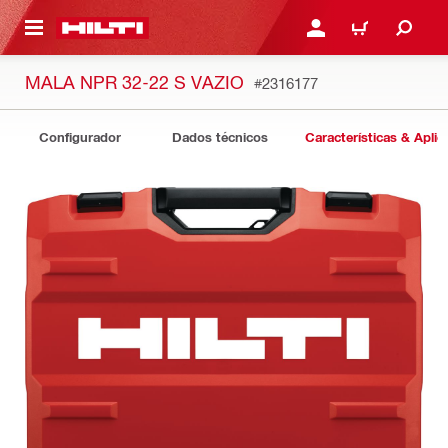
 MAIN CONTENT
ENTRAR OU REGISTAR
CARRINHO
MALA NPR 32-22 S VAZIO
#2316177
Configurador
Dados técnicos
Características & Apli