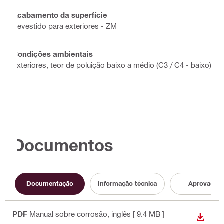
Acabamento da superfície
Revestido para exteriores - ZM
Condições ambientais
Exteriores, teor de poluição baixo a médio (C3 / C4 - baixo)
Documentos
Documentação
Informação técnica
Aprovação
PDF
Manual sobre corrosão
, inglês
[ 9.4 MB ]
DESCA