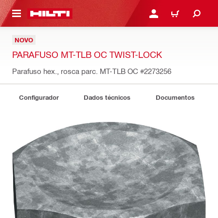
 MAIN CONTENT
ENTRAR OU REGISTAR
CARRINHO
NOVO
PARAFUSO MT-TLB OC TWIST-LOCK
Parafuso hex., rosca parc. MT-TLB OC
#2273256
Configurador
Dados técnicos
Documentos