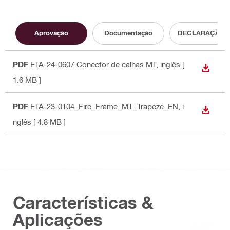
Aprovação
Documentação
DECLARAÇÃO 
PDF
ETA-24-0607 Conector de calhas MT
, inglês
[
DESCA
1.6 MB ]
PDF
ETA-23-0104_Fire_Frame_MT_Trapeze_EN
, i
DESCA
nglês
[ 4.8 MB ]
Características &
Aplicações