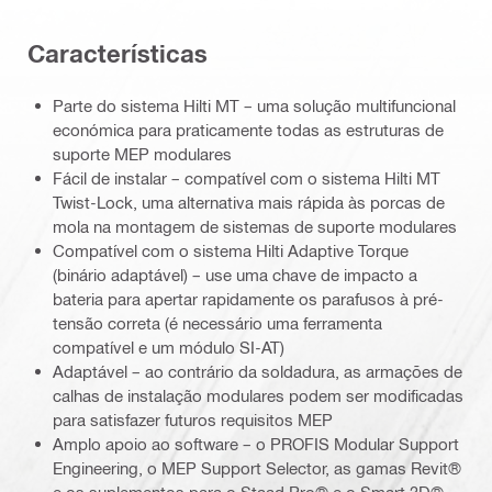
Características
Parte do sistema Hilti MT – uma solução multifuncional
económica para praticamente todas as estruturas de
suporte MEP modulares
Fácil de instalar – compatível com o sistema Hilti MT
Twist-Lock, uma alternativa mais rápida às porcas de
mola na montagem de sistemas de suporte modulares
Compatível com o sistema Hilti Adaptive Torque
(binário adaptável) – use uma chave de impacto a
bateria para apertar rapidamente os parafusos à pré-
tensão correta (é necessário uma ferramenta
compatível e um módulo SI-AT)
Adaptável – ao contrário da soldadura, as armações de
calhas de instalação modulares podem ser modificadas
para satisfazer futuros requisitos MEP
Amplo apoio ao software – o PROFIS Modular Support
Engineering, o MEP Support Selector, as gamas Revit®
e os suplementos para o Staad Pro® e o Smart 3D®