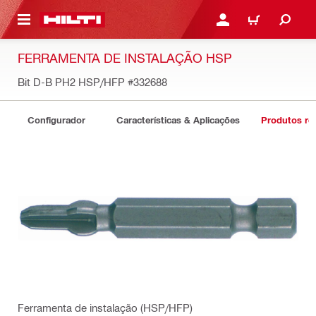
 MAIN CONTENT
ENTRAR OU REGISTAR
CARRINHO
FERRAMENTA DE INSTALAÇÃO HSP
Bit D-B PH2 HSP/HFP
#332688
Configurador
Características & Aplicações
Produtos re
Ferramenta de instalação (HSP/HFP)