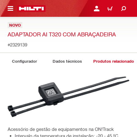
 MAIN CONTENT
ENTRAR OU REGISTAR
CARRINHO
NOVO
ADAPTADOR AI T320 COM ABRAÇADEIRA
#2329139
Configurador
Dados técnicos
Produtos relacionados
Acessório de gestão de equipamentos na ON!Track
Intervalo da temperatura de instalação: -20 - 45 ºC