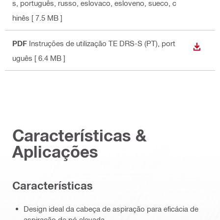
s, português, russo, eslovaco, esloveno, sueco, c
hinês
[ 7.5 MB ]
PDF
Instruções de utilização TE DRS-S (PT)
, port
DESCA
uguês
[ 6.4 MB ]
Características &
Aplicações
Características
Design ideal da cabeça de aspiração para eficácia de
aspiração de pó elevada