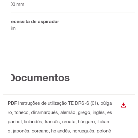
400 mm
Necessita de aspirador
Sim
Documentos
PDF
Instruções de utilização TE DRS-S (01)
, búlga
DESCA
ro, tcheco, dinamarquês, alemão, grego, inglês, es
panhol, finlandês, francês, croata, húngaro, italian
o, japonês, coreano, holandês, norueguês, polonê