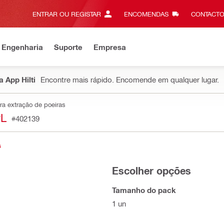
ENTRAR OU REGISTAR
ENCOMENDAS
CONTACTO
 Engenharia
Suporte
Empresa
 App Hilti
Encontre mais rápido. Encomende em qualquer lugar.
ra extração de poeiras
PL
#402139
s
Escolher opções
Tamanho do pack
1 un