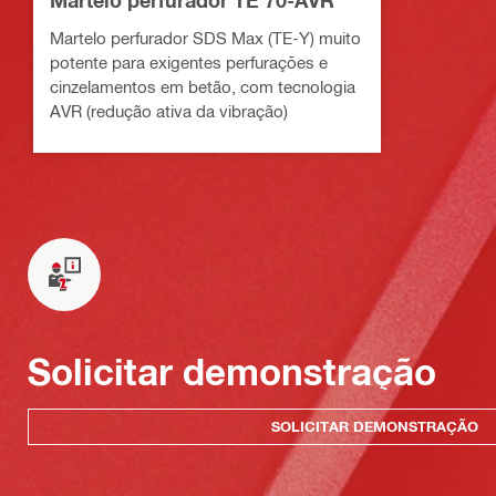
Martelo perfurador SDS Max (TE-Y) muito
potente para exigentes perfurações e
cinzelamentos em betão, com tecnologia
AVR (redução ativa da vibração)
Solicitar demonstração
SOLICITAR DEMONSTRAÇÃO