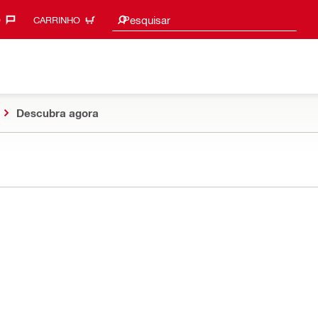
Procurar sugestões
Pesquisar
‎
CARRINHO
Descubra agora