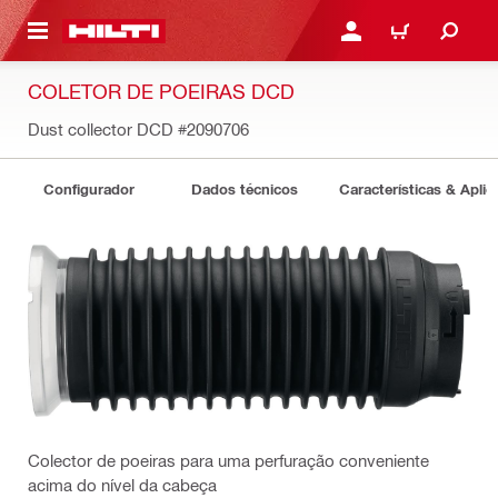
 MAIN CONTENT
ENTRAR OU REGISTAR
CARRINHO
COLETOR DE POEIRAS DCD
Dust collector DCD
#2090706
Configurador
Dados técnicos
Características & Apli
Colector de poeiras para uma perfuração conveniente
acima do nível da cabeça