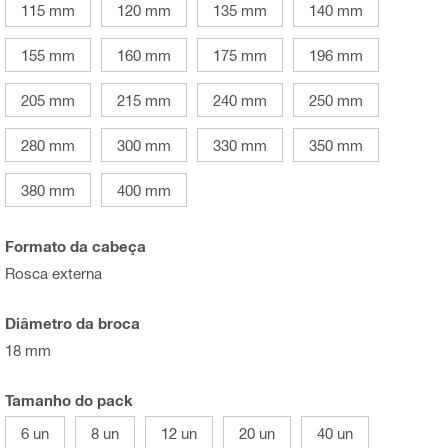
115 mm
120 mm
135 mm
140 mm
155 mm
160 mm
175 mm
196 mm
205 mm
215 mm
240 mm
250 mm
280 mm
300 mm
330 mm
350 mm
380 mm
400 mm
Formato da cabeça
Rosca externa
Diâmetro da broca
18 mm
Tamanho do pack
6 un
8 un
12 un
20 un
40 un