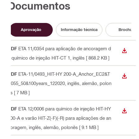
Documentos
Aprovação
Informação técnica
Brochura
PDF
ETA 11/0354 para aplicação de ancoragem d
DESCA
e químico de injeção HIT-CT 1
, inglês
[ 868.2 KB ]
PDF
ETA-11/0493_HIT-HY 200-A_Anchor_EC2&T
DESCA
R055_50&100years_122020
, inglês, alemão, polon
ês
[ 7 MB ]
PDF
ETA 12/0006 para químico de injeção HIT-HY
DESCA
200-A e varão HIT-Z(-F)(-R) para aplicações de an
coragem
, inglês, alemão, polonês
[ 9.1 MB ]