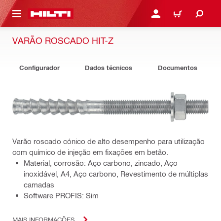
 MAIN CONTENT
ENTRAR OU REGISTAR
CARRINHO
VARÃO ROSCADO HIT-Z
Configurador
Dados técnicos
Documentos
Varão roscado cónico de alto desempenho para utilização
com químico de injeção em fixações em betão.
Material, corrosão: Aço carbono, zincado, Aço
inoxidável, A4, Aço carbono, Revestimento de múltiplas
camadas
Software PROFIS: Sim
MAIS INFORMAÇÕES