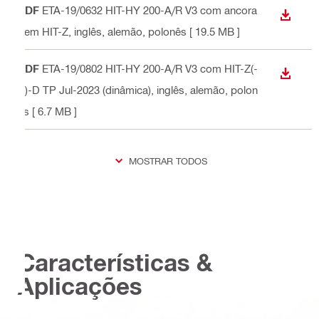
PDF
ETA-19/0632 HIT-HY 200-A/R V3 com ancora
DESCA
gem HIT-Z
, inglês, alemão, polonês
[ 19.5 MB ]
PDF
ETA-19/0802 HIT-HY 200-A/R V3 com HIT-Z(-
DESCA
R)-D TP Jul-2023 (dinâmica)
, inglês, alemão, polon
ês
[ 6.7 MB ]
MOSTRAR TODOS
Características &
Aplicações