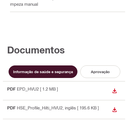
Limpeza manual
Documentos
Informação de saúde e segurança
Aprovação
PDF
EPD_HVU2
[ 1.2 MB ]
DESCA
PDF
HSE_Profile_Hilti_HVU2
, inglês
[ 195.6 KB ]
DESCA