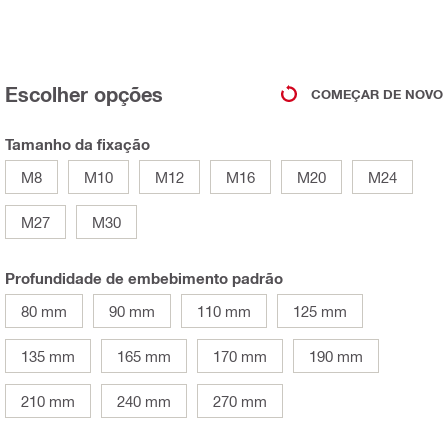
Escolher opções
COMEÇAR DE NOVO
Tamanho da fixação
M8
M10
M12
M16
M20
M24
M27
M30
Profundidade de embebimento padrão
80 mm
90 mm
110 mm
125 mm
135 mm
165 mm
170 mm
190 mm
210 mm
240 mm
270 mm