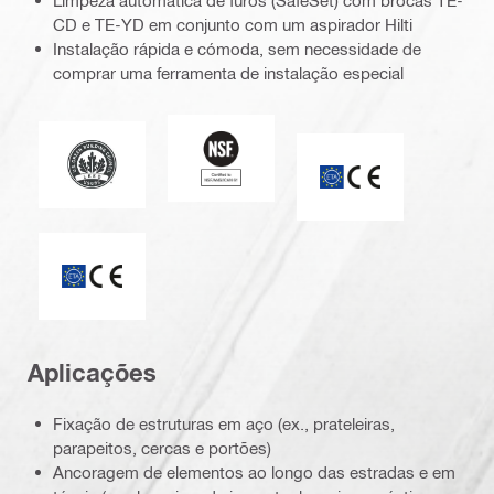
Limpeza automática de furos (SafeSet) com brocas TE-
CD e TE-YD em conjunto com um aspirador Hilti
Instalação rápida e cómoda, sem necessidade de
comprar uma ferramenta de instalação especial
National Sanitation Foundation
Liderança no design ambiental e energético
Marca CE
ETA_CE_Logo_2to1 (3608215)
Aplicações
Fixação de estruturas em aço (ex., prateleiras,
parapeitos, cercas e portões)
Ancoragem de elementos ao longo das estradas e em