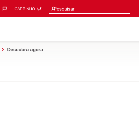
Procurar sugestões
Pesquisar
‎
CARRINHO
Descubra agora