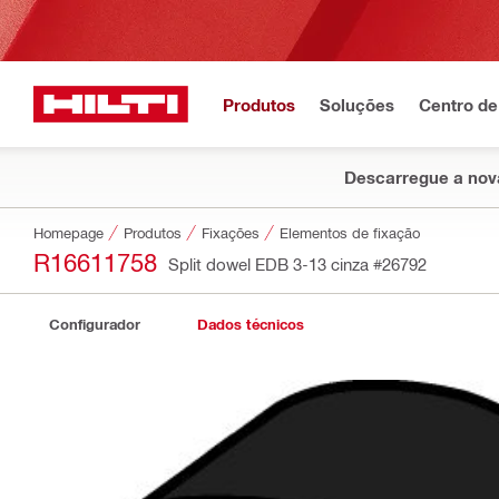
Produtos
Soluções
Centro de
Descarregue a nova
Homepage
Produtos
Fixações
Elementos de fixação
R16611758
Split dowel EDB 3-13 cinza
#26792
Configurador
Dados técnicos