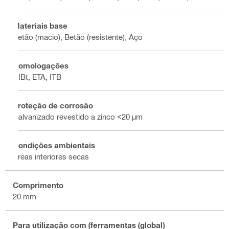
Materiais base
Betão (macio), Betão (resistente), Aço
Homologações
DIBt, ETA, ITB
Proteção de corrosão
Galvanizado revestido a zinco <20 µm
Condições ambientais
Áreas interiores secas
Comprimento
20 mm
Para utilização com (ferramentas (global)