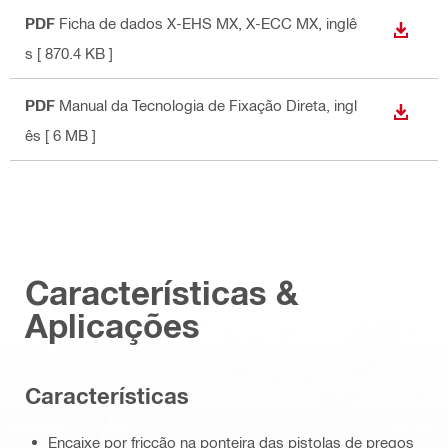
PDF
Ficha de dados X-EHS MX, X-ECC MX
, inglê
DESCA
s
[ 870.4 KB ]
PDF
Manual da Tecnologia de Fixação Direta
, ingl
DESCA
ês
[ 6 MB ]
Características &
Aplicações
Características
Encaixe por fricção na ponteira das pistolas de pregos