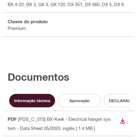
BX 4-22, BX 3, GX 3, GX 120, DX 351, DX 460, DX 5, DX 6
Classe do produto
Premium
Documentos
Informação técnica
Aprovação
DECLARAÇÃO
PDF
[PDS_C_070] BX-Kwik - Electrical hanger sys
DESCA
tem - Data Sheet 05/2020
, inglês
[ 1.4 MB ]