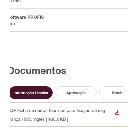
20 mm
Software PROFIS
Sim
Documentos
Informação técnica
Aprovação
Brochura
PDF
Ficha de dados técnicos para fixação de seg
DESCA
urança HSC
, inglês
[ 966.2 KB ]