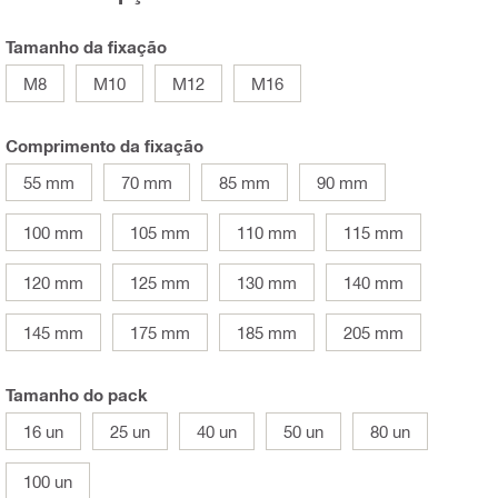
Tamanho da fixação
M8
M10
M12
M16
Comprimento da fixação
55 mm
70 mm
85 mm
90 mm
100 mm
105 mm
110 mm
115 mm
120 mm
125 mm
130 mm
140 mm
145 mm
175 mm
185 mm
205 mm
Tamanho do pack
16 un
25 un
40 un
50 un
80 un
100 un