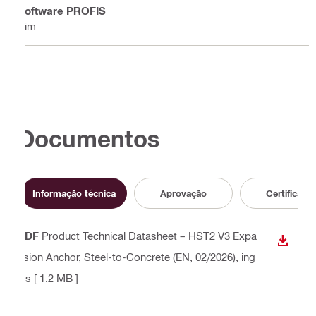
Software PROFIS
Sim
Documentos
Informação técnica
Aprovação
Certificado
PDF
Product Technical Datasheet – HST2 V3 Expa
DESCA
nsion Anchor, Steel-to-Concrete (EN, 02/2026)
, ing
lês
[ 1.2 MB ]