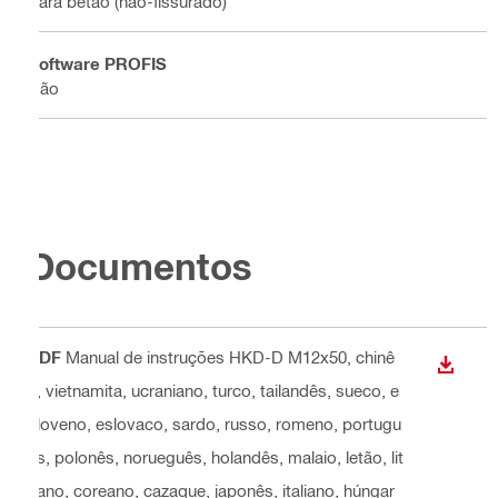
Para betão (não-fissurado)
Software PROFIS
Não
Documentos
PDF
Manual de instruções HKD-D M12x50
, chinê
DESCA
s, vietnamita, ucraniano, turco, tailandês, sueco, e
sloveno, eslovaco, sardo, russo, romeno, portugu
ês, polonês, norueguês, holandês, malaio, letão, lit
uano, coreano, cazaque, japonês, italiano, húngar