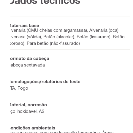
Dados técnicos
Materiais base
Alvenaria (CMU cheias com argamassa), Alvenaria (oca),
Alvenaria (sólida), Betão (alveolar), Betão (fissurado), Betão
(poroso), Para betão (não-fissurado)
Formato da cabeça
Cabeça sextavada
Homologações/relatórios de teste
ETA, Fogo
Material, corrosão
Aço inoxidável, A2
Condições ambientais
Áreas interiores com condensação temporária, Áreas