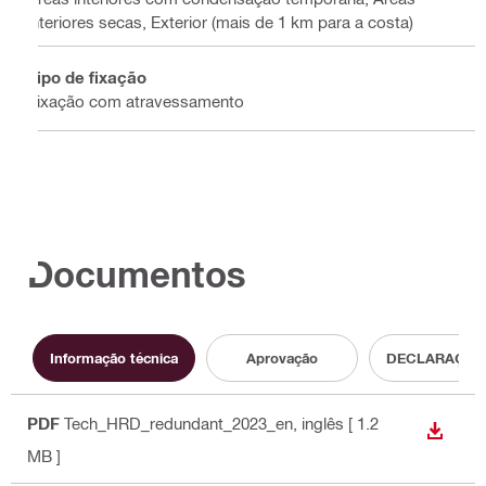
interiores secas, Exterior (mais de 1 km para a costa)
Tipo de fixação
Fixação com atravessamento
Documentos
Informação técnica
Aprovação
DECLARAÇÃO
PDF
Tech_HRD_redundant_2023_en
, inglês
[ 1.2
DESCA
MB ]