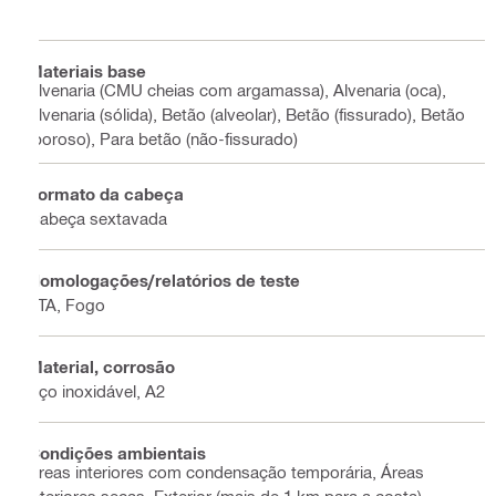
Materiais base
Alvenaria (CMU cheias com argamassa), Alvenaria (oca),
Alvenaria (sólida), Betão (alveolar), Betão (fissurado), Betão
(poroso), Para betão (não-fissurado)
Formato da cabeça
Cabeça sextavada
Homologações/relatórios de teste
ETA, Fogo
Material, corrosão
Aço inoxidável, A2
Condições ambientais
Áreas interiores com condensação temporária, Áreas
interiores secas, Exterior (mais de 1 km para a costa)