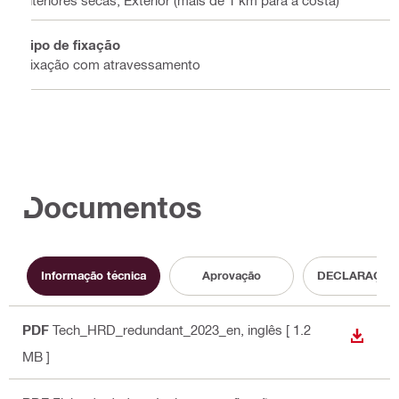
Tipo de fixação
Fixação com atravessamento
Documentos
Informação técnica
Aprovação
DECLARAÇÃO
PDF
Tech_HRD_redundant_2023_en
, inglês
[ 1.2
DESCA
MB ]