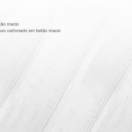
tão macio
esso cartonado em betão macio