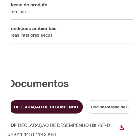
Classe do produto
Premium
Condições ambientais
Áreas interiores secas
Documentos
DECLARAÇÃO DE DESEMPENHO
Documentação de Suste
PDF
DECLARAÇÃO DE DESEMPENHO Hilti-SF-D
DESCA
oP-011 (PT)
[ 119.3 KB ]