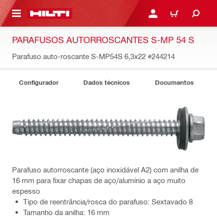
 MAIN CONTENT
ENTRAR OU REGISTAR
CARRINHO
PARAFUSOS AUTORROSCANTES S-MP 54 S
Parafuso auto-roscante S-MP54S 6,3x22
#244214
Configurador
Dados técnicos
Documentos
Parafuso autorroscante (aço inoxidável A2) com anilha de
16 mm para fixar chapas de aço/alumínio a aço muito
espesso
Tipo de reentrância/rosca do parafuso: Sextavado 8
Tamanho da anilha: 16 mm