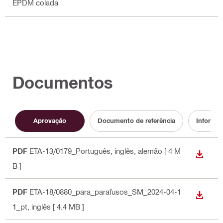
EPDM colada
Documentos
Aprovação
Documento de referência
Informaç
PDF
ETA-13/0179_Português
, inglês, alemão
[ 4 M
DESCA
B ]
PDF
ETA-18/0880_para_parafusos_SM_2024-04-1
DESCA
1_pt
, inglês
[ 4.4 MB ]