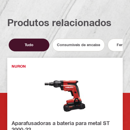
Produtos relacionados
Tudo
Consumíveis de encaixe
Ferram
NURON
Aparafusadoras a bateria para metal ST
2000-22