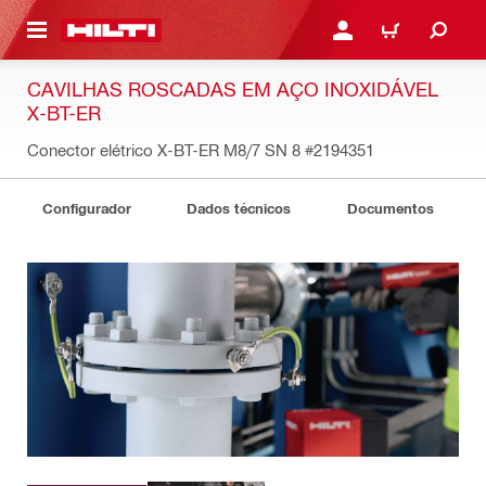
 MAIN CONTENT
ENTRAR OU REGISTAR
CARRINHO
CAVILHAS ROSCADAS EM AÇO INOXIDÁVEL
X-BT-ER
Conector elétrico X-BT-ER M8/7 SN 8
#2194351
Configurador
Dados técnicos
Documentos