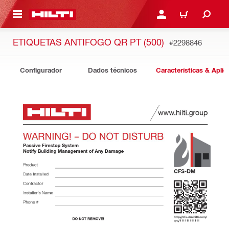
 MAIN CONTENT
ENTRAR OU REGISTAR
CARRINHO
ETIQUETAS ANTIFOGO QR PT (500)
#2298846
Configurador
Dados técnicos
Características & Apli