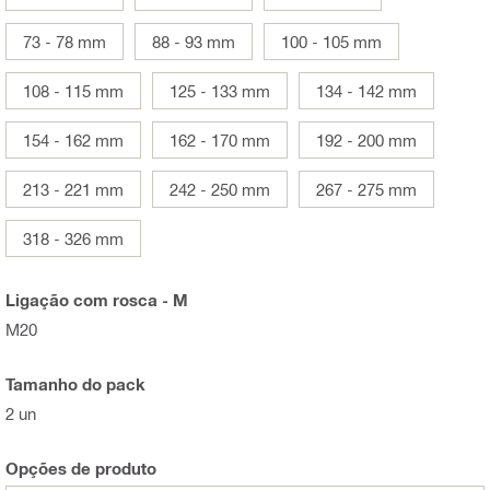
73 - 78 mm
88 - 93 mm
100 - 105 mm
108 - 115 mm
125 - 133 mm
134 - 142 mm
154 - 162 mm
162 - 170 mm
192 - 200 mm
213 - 221 mm
242 - 250 mm
267 - 275 mm
318 - 326 mm
Ligação com rosca - M
M20
Tamanho do pack
2 un
Opções de produto