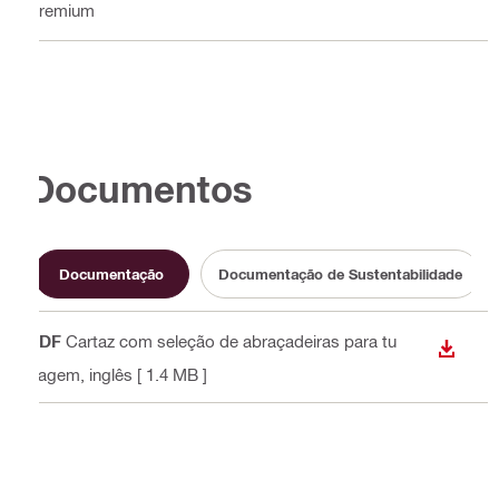
Premium
Documentos
Documentação
Documentação de Sustentabilidade
PDF
Cartaz com seleção de abraçadeiras para tu
DESCA
bagem
, inglês
[ 1.4 MB ]