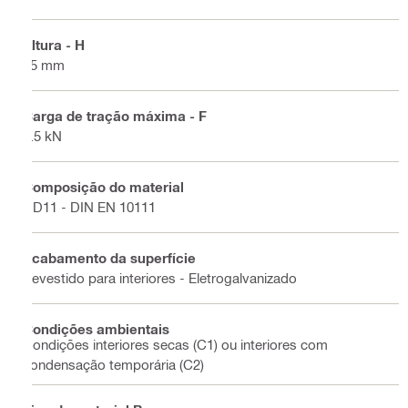
Altura - H
85 mm
Carga de tração máxima - F
1.5 kN
Composição do material
DD11 - DIN EN 10111
Acabamento da superfície
Revestido para interiores - Eletrogalvanizado
Condições ambientais
Condições interiores secas (C1) ou interiores com
condensação temporária (C2)