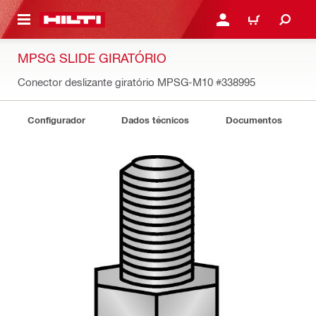
 MAIN CONTENT
ENTRAR OU REGISTAR
CARRINHO
MPSG SLIDE GIRATÓRIO
Conector deslizante giratório MPSG-M10
#338995
Configurador
Dados técnicos
Documentos