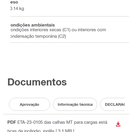
Peso
10.14 kg
Condições ambientais
Condições interiores secas (C1) ou interiores com
condensação temporária (C2)
Documentos
Aprovação
Informação técnica
DECLARAÇÃO
PDF
ETA-23-0105 das calhas MT para cargas está
DESCA
ticas de incêndio
, inglês
[ 3.1 MB ]