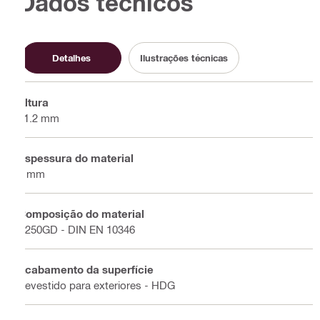
Dados técnicos
Detalhes
Ilustrações técnicas
Altura
41.2 mm
Espessura do material
2 mm
Composição do material
S250GD - DIN EN 10346
Acabamento da superfície
Revestido para exteriores - HDG