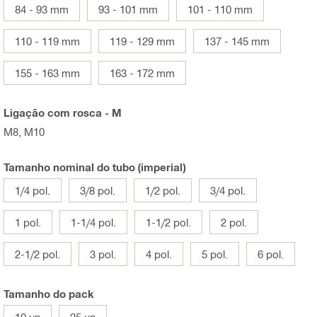
84 - 93 mm
93 - 101 mm
101 - 110 mm
110 - 119 mm
119 - 129 mm
137 - 145 mm
155 - 163 mm
163 - 172 mm
Ligação com rosca - M
M8, M10
Tamanho nominal do tubo (imperial)
1/4 pol.
3/8 pol.
1/2 pol.
3/4 pol.
1 pol.
1-1/4 pol.
1-1/2 pol.
2 pol.
2-1/2 pol.
3 pol.
4 pol.
5 pol.
6 pol.
Tamanho do pack
10 un
25 un