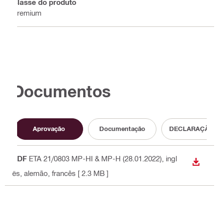
Classe do produto
Premium
Documentos
Aprovação
Documentação
DECLARAÇÃO 
PDF
ETA 21/0803 MP-HI & MP-H (28.01.2022)
, ingl
DESCA
ês, alemão, francês
[ 2.3 MB ]