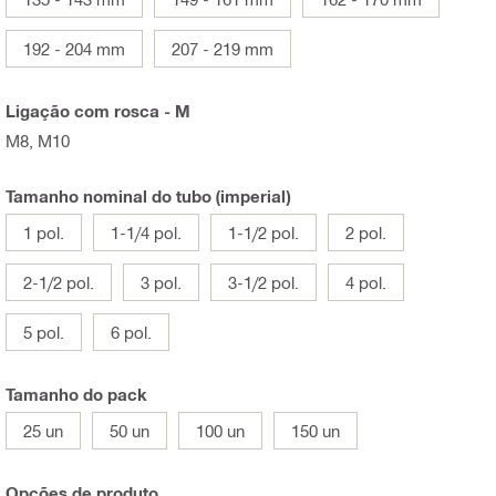
192 - 204 mm
207 - 219 mm
Ligação com rosca - M
M8, M10
Tamanho nominal do tubo (imperial)
1 pol.
1-1/4 pol.
1-1/2 pol.
2 pol.
2-1/2 pol.
3 pol.
3-1/2 pol.
4 pol.
5 pol.
6 pol.
Tamanho do pack
25 un
50 un
100 un
150 un
Opções de produto