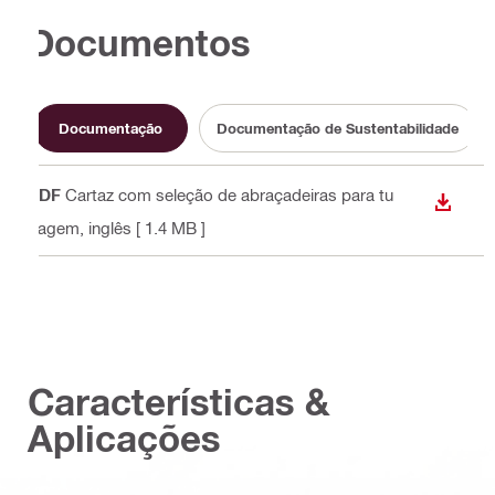
Documentos
Documentação
Documentação de Sustentabilidade
PDF
Cartaz com seleção de abraçadeiras para tu
DESCA
bagem
, inglês
[ 1.4 MB ]
Características &
Aplicações