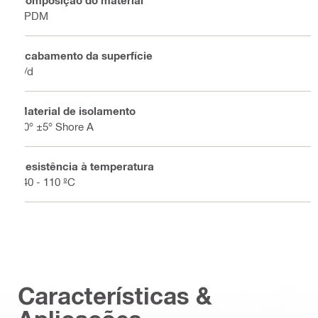
Composição do material
EPDM
Acabamento da superfície
n/d
Material de isolamento
70° ±5° Shore A
Resistência à temperatura
-40 - 110 ºC
Características &