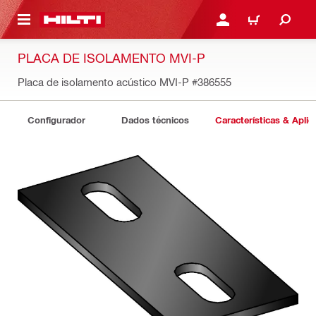
 MAIN CONTENT
ENTRAR OU REGISTAR
CARRINHO
PLACA DE ISOLAMENTO MVI-P
Placa de isolamento acústico MVI-P
#386555
Configurador
Dados técnicos
Características & Apli