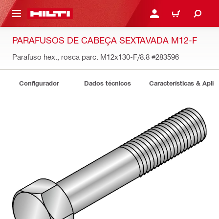
 MAIN CONTENT
ENTRAR OU REGISTAR
CARRINHO
PARAFUSOS DE CABEÇA SEXTAVADA M12-F
Parafuso hex., rosca parc. M12x130-F/8.8
#283596
Configurador
Dados técnicos
Características & Apli