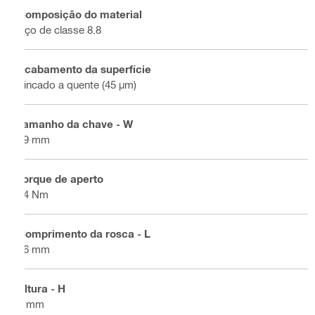
Composição do material
Aço de classe 8.8
Acabamento da superfície
Zincado a quente (45 µm)
Tamanho da chave - W
19 mm
Torque de aperto
84 Nm
Comprimento da rosca - L
36 mm
Altura - H
8 mm