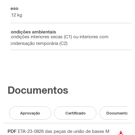
Peso
0.12 kg
Condições ambientais
Condições interiores secas (C1) ou interiores com
condensação temporária (C2)
Documentos
Aprovação
Certificado
Documentação
PDF
ETA-23-0826 das peças de união de bases M
DESCA