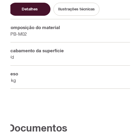
Detalhes
Ilustrações técnicas
Composição do material
PPB-M02
Acabamento da superfície
n/d
Peso
0 kg
Documentos