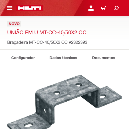
 MAIN CONTENT
ENTRAR OU REGISTAR
CARRINHO
NOVO
UNIÃO EM U MT-CC-40/50X2 OC
Braçadeira MT-CC-40/50X2 OC
#2322393
Configurador
Dados técnicos
Documentos