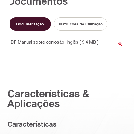
Documentos
Documentação
Instruções de utilização
PDF
Manual sobre corrosão
, inglês
[ 9.4 MB ]
DESCA
Características &
Aplicações
Características