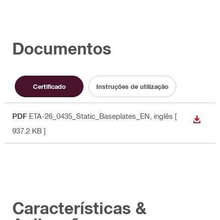
Documentos
Certificado
Instruções de utilização
PDF
ETA-26_0435_Static_Baseplates_EN
, inglês
[
DESCA
937.2 KB ]
Características &