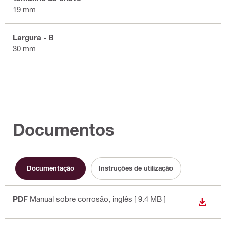
19 mm
Largura - B
30 mm
Documentos
Documentação
Instruções de utilização
PDF
Manual sobre corrosão
, inglês
[ 9.4 MB ]
DESCA