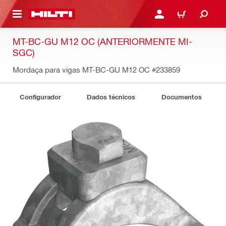
 MAIN CONTENT
ENTRAR OU REGISTAR
CARRINHO
MT-BC-GU M12 OC (ANTERIORMENTE MI-
SGC)
Mordaça para vigas MT-BC-GU M12 OC
#233859
Configurador
Dados técnicos
Documentos