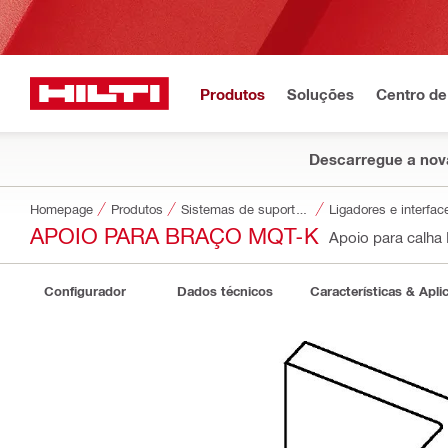
Produtos
Soluções
Centro de
Descarregue a nova
Homepage
Produtos
Sistemas de suporte modulares
Ligadores e interfa
APOIO PARA BRAÇO MQT-K
Apoio para calh
Configurador
Dados técnicos
Características & Apli