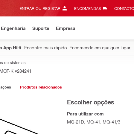
ENTRAR OU REGISTAR
ENCOMENDAS
CONTACTO
 Engenharia
Suporte
Empresa
 App Hilti
Encontre mais rápido. Encomende em qualquer lugar.
ces de sistemas
a MQT-K
#284241
cações
Produtos relacionados
Escolher opções
Para utilizar com
MQ-21D, MQ-41, MQ-41/3