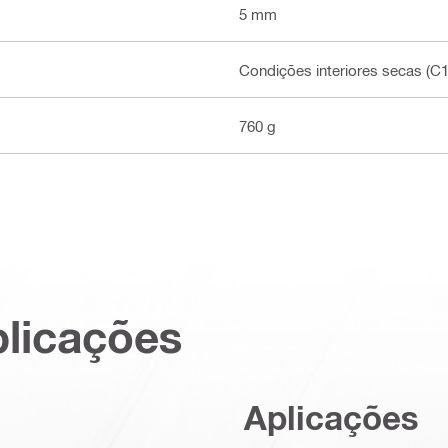
5 mm
Condições interiores secas (C
760 g
plicações
Aplicações