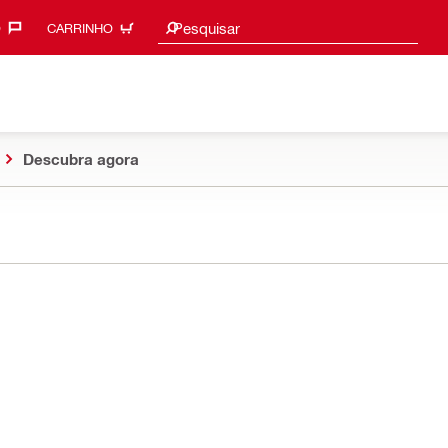
Procurar sugestões
Pesquisar
‎
CARRINHO
Descubra agora