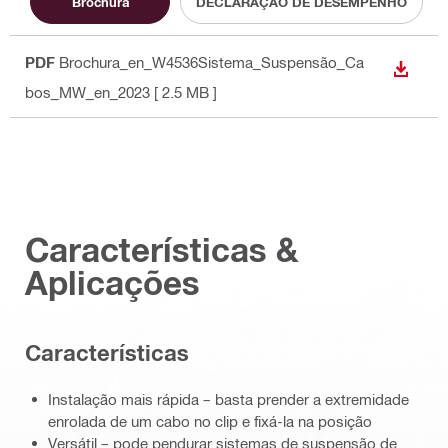
Brochura
DECLARAÇÃO DE DESEMPENHO
PDF
Brochura_en_W4536Sistema_Suspensão_Ca
DESCA
bos_MW_en_2023
[ 2.5 MB ]
Características &
Aplicações
Características
Instalação mais rápida – basta prender a extremidade
enrolada de um cabo no clip e fixá-la na posição
Versátil – pode pendurar sistemas de suspensão de