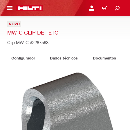
 MAIN CONTENT
ENTRAR OU REGISTAR
CARRINHO
NOVO
MW-C CLIP DE TETO
Clip MW-C
#2287563
Configurador
Dados técnicos
Documentos