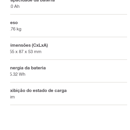
4.0 Ah
Peso
0.76 kg
Dimensões (CxLxA)
155 x 87 x 53 mm
Energia da bateria
85.32 Wh
Exibição do estado de carga
Sim