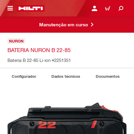
 MAIN CONTENT
ENTRAR OU REGISTAR
CARRINHO
Manutenção em curso
NURON
BATERIA NURON B 22-85
Bateria B 22-85 Li-ion
#2251351
Configurador
Dados técnicos
Documentos