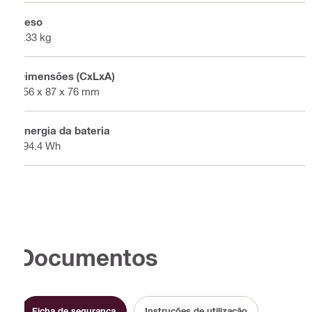
Peso
1.33 kg
Dimensões (CxLxA)
156 x 87 x 76 mm
Energia da bateria
194.4 Wh
Documentos
Ficha de segurança
Instruções de utilização