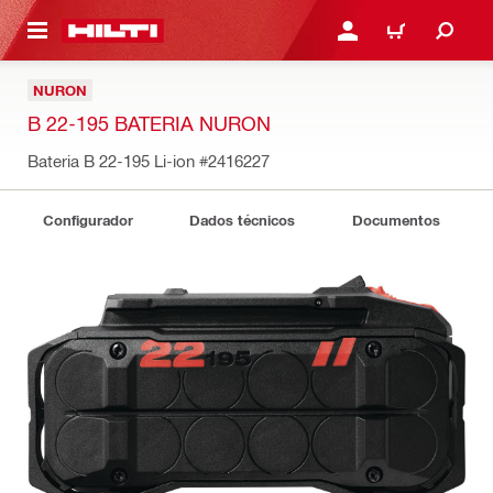
 MAIN CONTENT
ENTRAR OU REGISTAR
CARRINHO
NURON
B 22-195 BATERIA NURON
Bateria B 22-195 Li-ion
#2416227
Configurador
Dados técnicos
Documentos